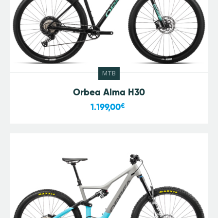
MTB
Orbea Alma H30
1.199,00
€