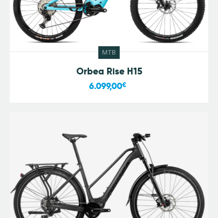
MTB
Orbea Rise H15
6.099,00
€