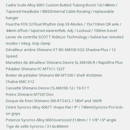
Cadre Scale Alloy 6061 Custom Butted Tubing Boost 12x148mm /
Tapered Headtube / BB92Internal Cable Routing / replaceable
hanger
Fourche FOX 32 Float Rhythm Grip 33-Modes / 15x110mm QR axle /
44mm offset / tapered steererReb. Adj. / Lockout / 100mm travel
Levier de contrôle SCOTT RideLoc Technology / below bar remote3
modes / integ. Grip clamp
Dérailleur arrière Shimano XT RD-M8100 SGS Shadow Plus / 12
Speed
Manettes de dérailleur Shimano Deore SL-M6100-R / Rapidfire Plus
Pédalier Shimano FC-MT511-132T
Boitier de pédalier Shimano BB-MT500 / shell 41x92mm
Chaîne KMC X12
Cassette Shimano Deore CS-M6100-12 / 10-51 T
Freins Shimano MT501 Disc
Disque de frein Shimano SM-RT54 CL / 180/F and 160/R
Cintre Syncros Alloy 6061T shape Flat / 9° / 740mmSyncros Pro lock-
on grips
Potence Syncros Alloy 6061oversized 31.8mm / 1 1/8″ / 6° angle
Tige de selle Syncros / 31.6x400mm