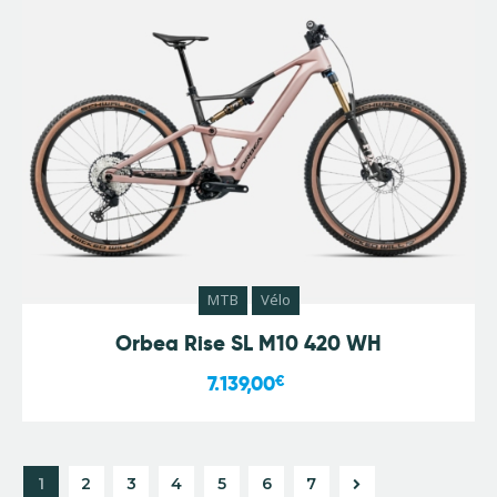
MTB
Vélo
Orbea Rise SL M10 420 WH
7.139,00
€
1
2
3
4
5
→
6
7