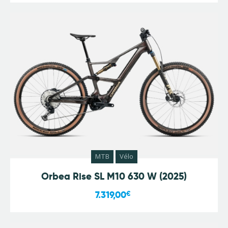
MTB
Vélo
Orbea Rise SL M10 630 W (2025)
7.319,00
€