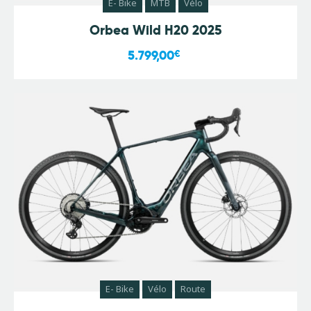
E- Bike
MTB
Vélo
Orbea Wild H20 2025
5.799,00
€
E- Bike
Vélo
Route