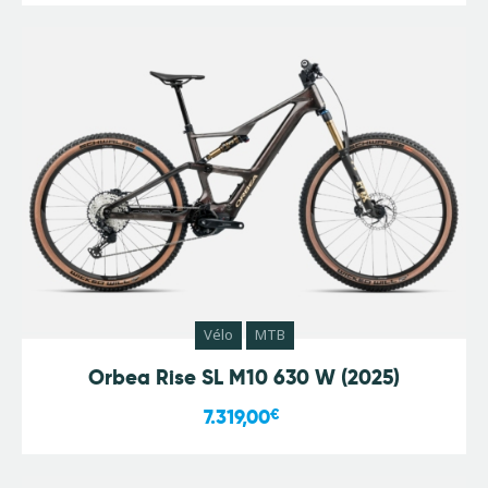
Vélo
MTB
Orbea Rise SL M10 630 W (2025)
7.319,00
€