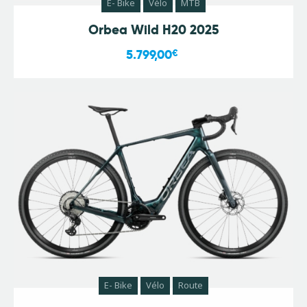
E- Bike
Vélo
MTB
Orbea Wild H20 2025
5.799,00
€
E- Bike
Vélo
Route