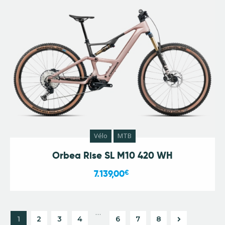
Vélo
MTB
Orbea Rise SL M10 420 WH
7.139,00
€
…
1
2
3
4
6
→
7
8