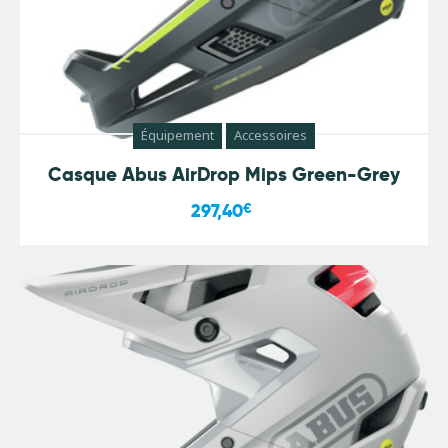
Équipement
Accessoires
Casque Abus AirDrop Mips Green-Grey
297,40
€