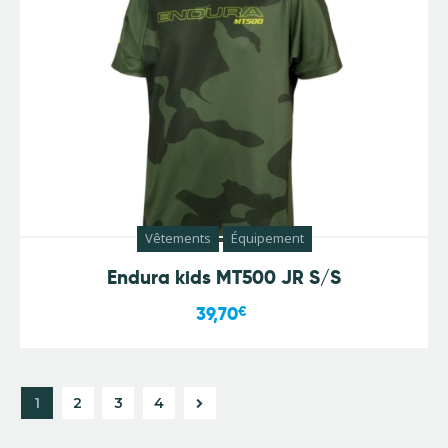
Vêtements
Équipement
Endura kids MT500 JR S/S
39,70
€
1
2
→
3
4