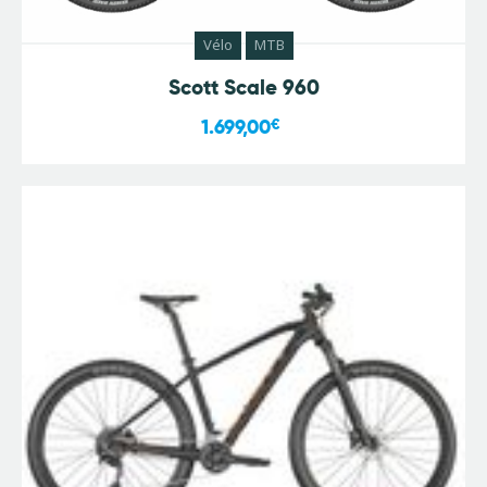
Vélo
MTB
Scott Scale 960
1.699,00
€