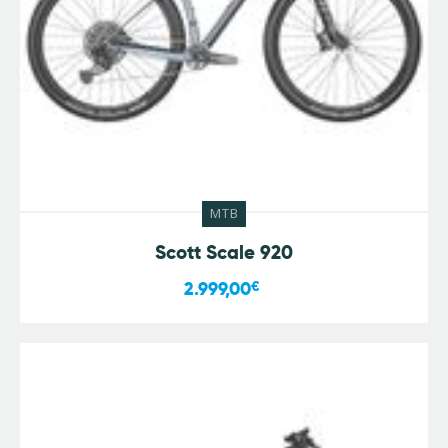
MTB
Scott Scale 920
2.999,00
€