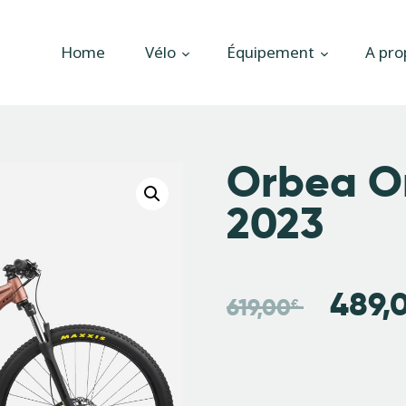
Accueil
Home
Vélo
Équipement
A pro
Vélo
Équipement
A propos
Orbea O
Actualités
2023
Contactez-nous
489,
619,00
€