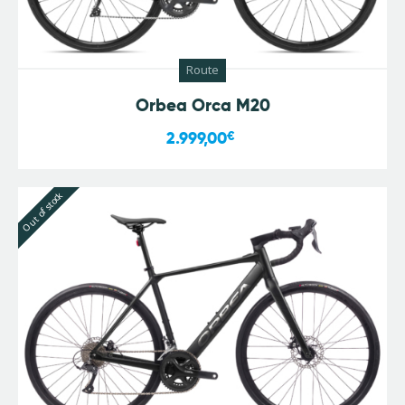
Route
Orbea Orca M20
2.999,00
€
Out of stock