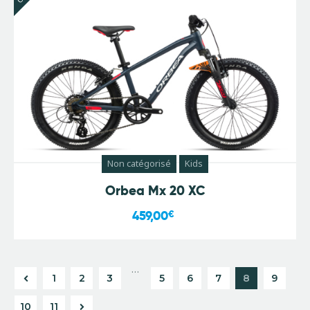
Non catégorisé
Kids
Orbea Mx 20 XC
459,00
€
…
1
2
3
5
6
7
8
9
→
10
11