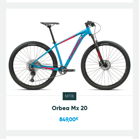
MTB
Orbea Mx 20
849,00
€