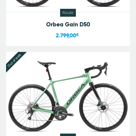
Route
Orbea Gain D50
2.799,00
€
Out of stock