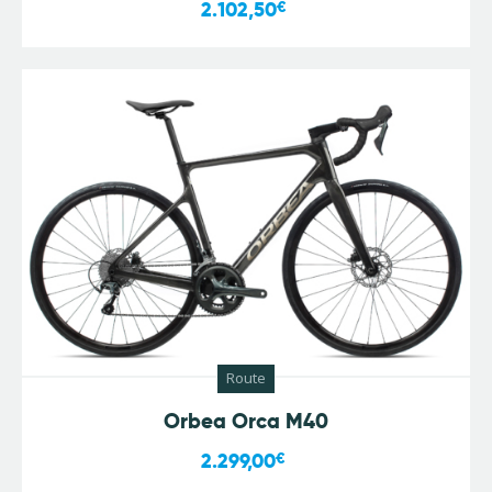
2.102,50
€
Route
Orbea Orca M40
2.299,00
€