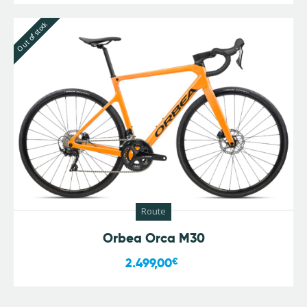
Out of stock
Route
Orbea Orca M30
2.499,00
€