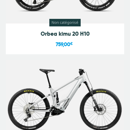
Non catégorisé
Orbea kimu 20 H10
759,00
€