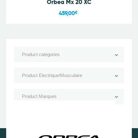
Orbea Mx 20 XC
459,00
€