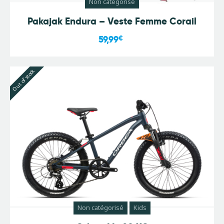
Non catégorisé
Pakajak Endura – Veste Femme Corail
59,99
€
Out of stock
Non catégorisé
Kids