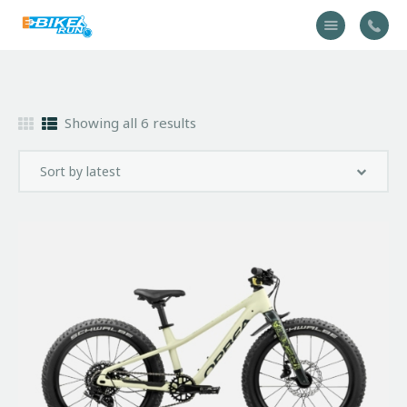
Accueil
Showing all 6 results
Vélo
Équipement
A propos
Actualités
Contactez-nous