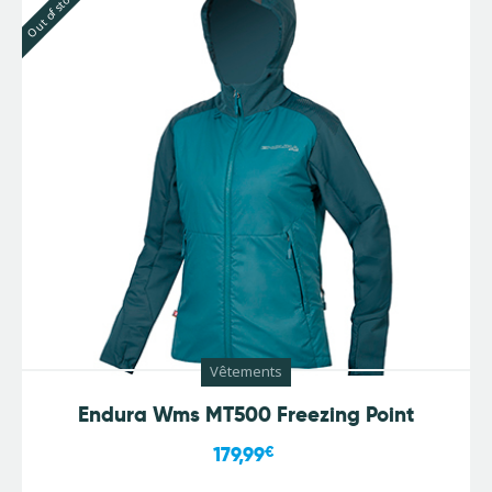
Out of stock
Vêtements
Endura Wms MT500 Freezing Point
179,99
€