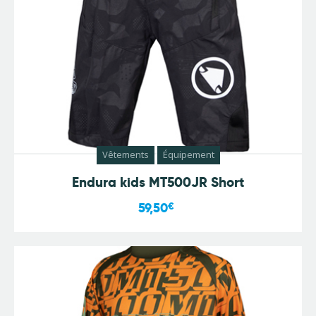
Vêtements
Équipement
Endura kids MT500JR Short
59,50
€