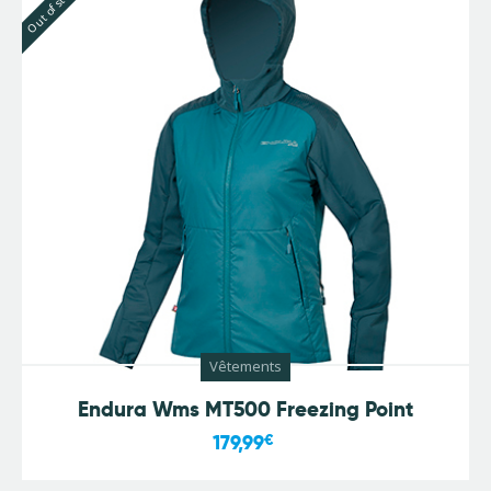
Out of stock
Vêtements
Endura Wms MT500 Freezing Point
179,99
€