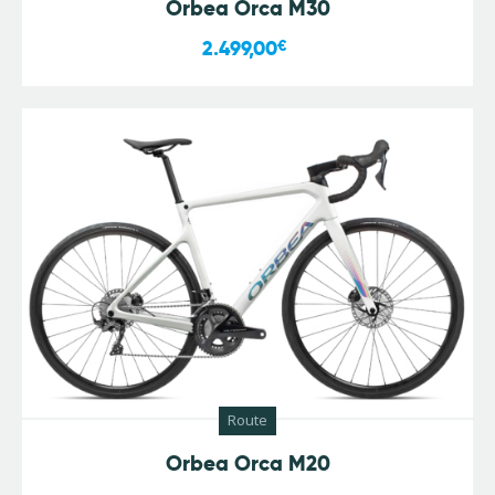
Orbea Orca M30
2.499,00
€
Route
Orbea Orca M20