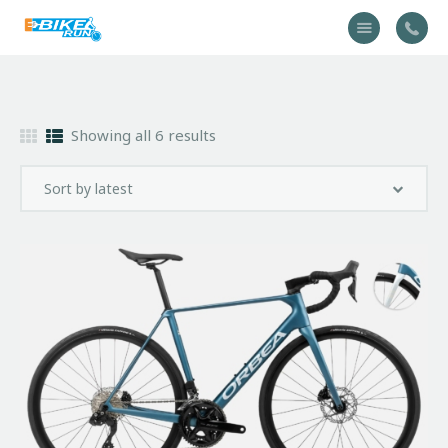
Accueil
Showing all 6 results
Vélo
Équipement
A propos
Actualités
Contactez-nous