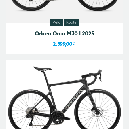
Vélo
Route
Orbea Orca M30 I 2025
2.599,00
€