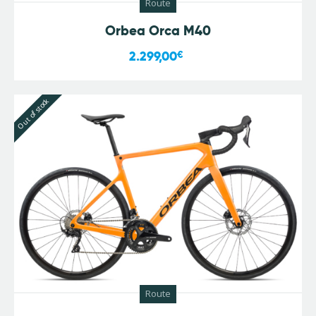
Route
Orbea Orca M40
2.299,00
€
Out of stock
Route