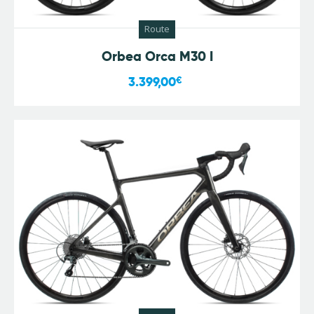
Route
Orbea Orca M30 I
3.399,00
€