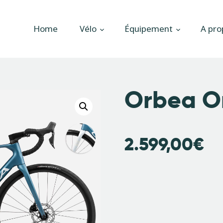
Accueil
Home
Vélo
Équipement
A pro
Vélo
Équipement
A propos
Orbea Or
Actualités
Contactez-nous
2.599,00
€