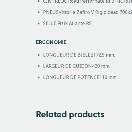
CINTRE
OC Road Perfornace RP31-R, Rise
PNEUS
Vittoria Zafiro V Rigid bead 700x
SELLE
Fizik Aliante R5
ERGONOMIE
LONGUEUR DE BIELLE
172.5 mm.
LARGEUR DE GUIDON
420 mm.
LONGUEUR DE POTENCE
110 mm.
Related products