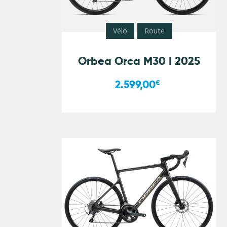
Vélo
Route
Orbea Orca M30 I 2025
2.599,00
€