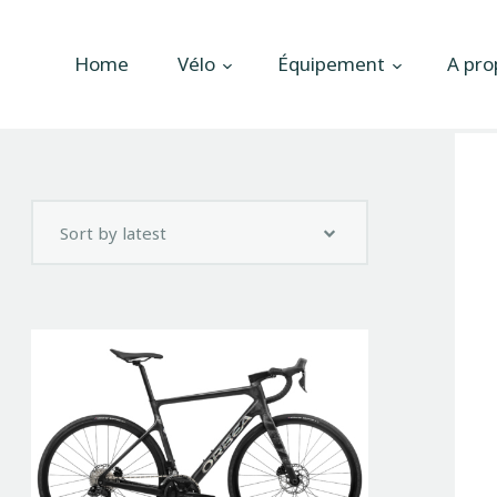
Accueil
Home
Vélo
Équipement
A pro
Vélo
Équipement
A propos
Actualités
Contactez-nous