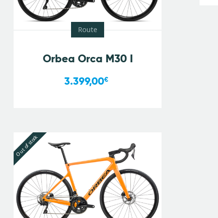
Route
Orbea Orca M30 I
3.399,00
€
Out of stock