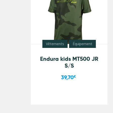
Vêtements
Équipement
Endura kids MT500 JR
S/S
39,70
€