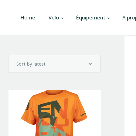
Accueil
Home
Vélo
Équipement
A pro
Vélo
Équipement
A propos
Actualités
Contactez-nous