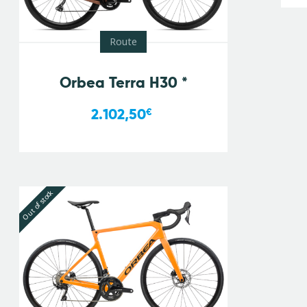
Route
Orbea Terra H30 *
2.102,50
€
Out of stock