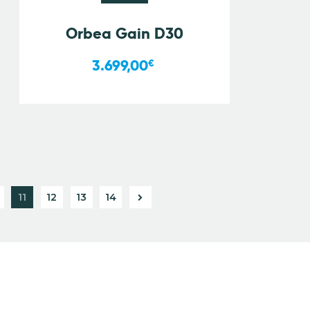
Orbea Gain D30
3.699,00
€
11
12
→
13
14