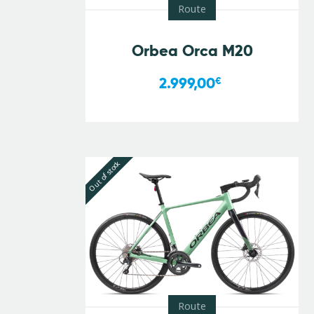
Route
Orbea Orca M20
2.999,00
€
Out of stock
Route