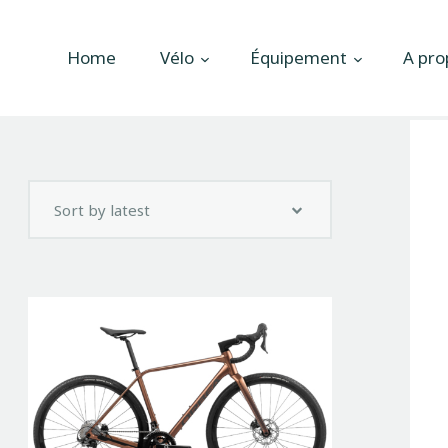
Accueil
Home
Vélo
Équipement
A pro
Vélo
Équipement
A propos
Actualités
Contactez-nous