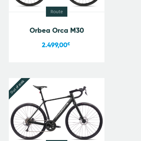
Route
Orbea Orca M30
2.499,00
€
Out of stock