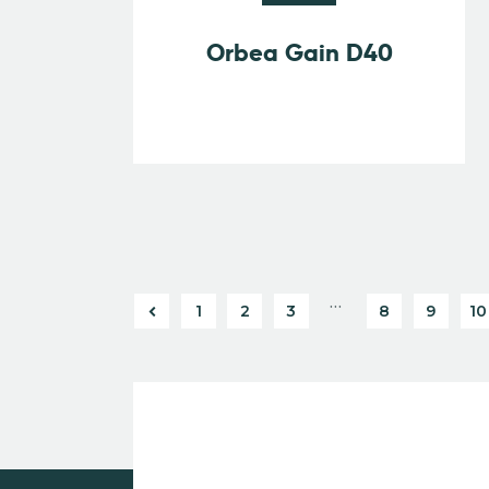
Orbea Gain D40
…
←
1
2
3
8
9
10