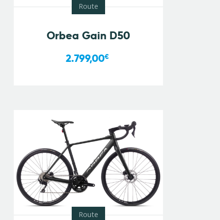
Route
Orbea Gain D50
2.799,00
€
Route