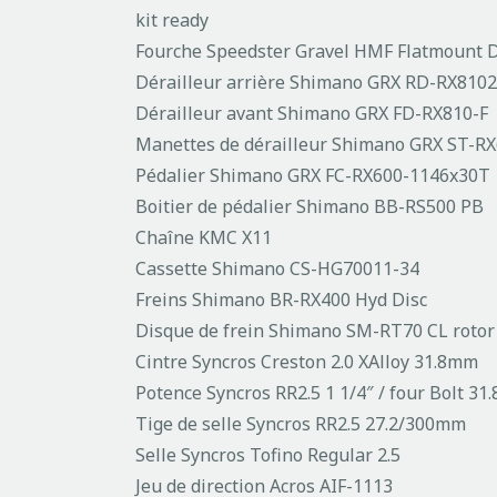
kit ready
Fourche Speedster Gravel HMF Flatmount Di
Dérailleur arrière Shimano GRX RD-RX810
Dérailleur avant Shimano GRX FD-RX810-F
Manettes de dérailleur Shimano GRX ST-RX
Pédalier Shimano GRX FC-RX600-1146x30T
Boitier de pédalier Shimano BB-RS500 PB
Chaîne KMC X11
Cassette Shimano CS-HG70011-34
Freins Shimano BR-RX400 Hyd Disc
Disque de frein Shimano SM-RT70 CL rotor
Cintre Syncros Creston 2.0 XAlloy 31.8mm
Potence Syncros RR2.5 1 1/4″ / four Bolt 3
Tige de selle Syncros RR2.5 27.2/300mm
Selle Syncros Tofino Regular 2.5
Jeu de direction Acros AIF-1113