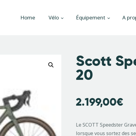
Accueil
Home
Vélo
Équipement
A pro
Vélo
Équipement
A propos
Scott Sp
Actualités
20
Contactez-nous
2.199,00
€
Le SCOTT Speedster Gravel
lorsque vous sortez des s