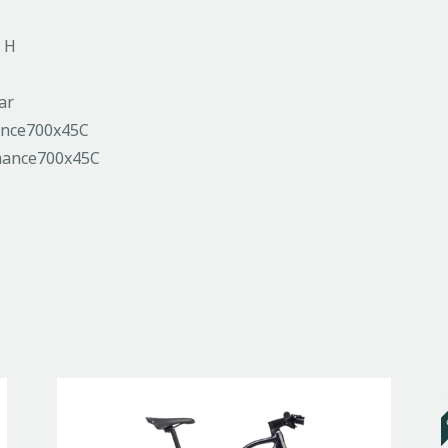
8 H
ar
ance700x45C
mance700x45C
O