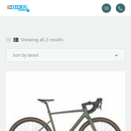
Accueil
Showing all 2 results
Vélo
Équipement
A propos
Actualités
Contactez-nous