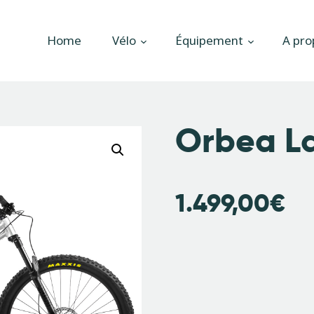
Accueil
Home
Vélo
Équipement
A pro
Vélo
Équipement
A propos
Orbea L
Actualités
Contactez-nous
1.499,00
€