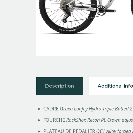
Description
Additional inf
CADRE
Orbea Laufey Hydro Triple Butted 
FOURCHE
RockShox Recon RL Crown adju
PLATEAU DE PEDALIER
OC1 Alloy forged 