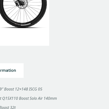
ormation
29″ Boost 12×148 ISCG 05
st Q15X110 Boost Solo Air 140mm
Boost 32t