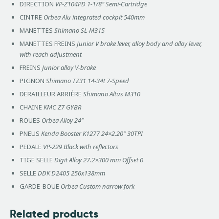
DIRECTION
VP-Z104PD 1-1/8″ Semi-Cartridge
CINTRE
Orbea Alu integrated cockpit 540mm
MANETTES
Shimano SL-M315
MANETTES FREINS
Junior V brake lever, alloy body and alloy lever,
with reach adjustment
FREINS
Junior alloy V-brake
PIGNON
Shimano TZ31 14-34t 7-Speed
DERAILLEUR ARRIÈRE
Shimano Altus M310
CHAINE
KMC Z7 GYBR
ROUES
Orbea Alloy 24″
PNEUS
Kenda Booster K1277 24×2.20″ 30TPI
PEDALE
VP-229 Black with reflectors
TIGE SELLE
Digit Alloy 27.2×300 mm Offset 0
SELLE
DDK D2405 256x138mm
GARDE-BOUE
Orbea Custom narrow fork
Related products