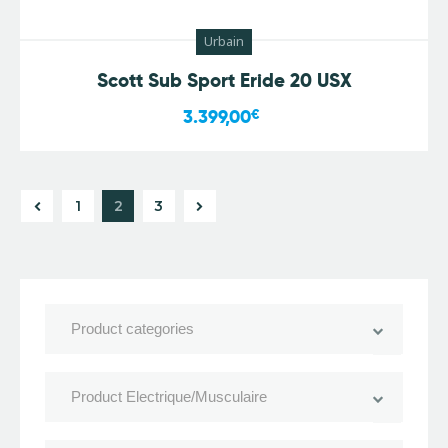
Urbain
Scott Sub Sport Eride 20 USX
3.399,00
€
1
→
2
3