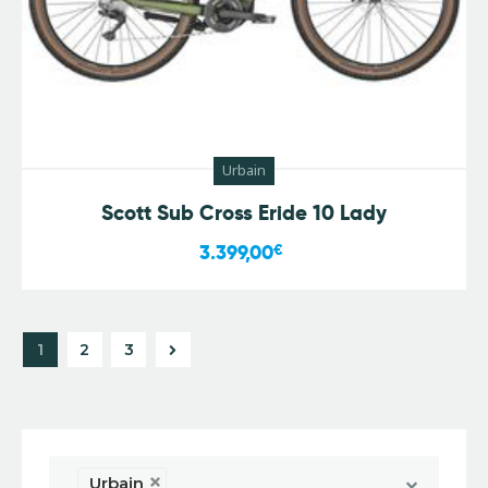
Urbain
Scott Sub Cross Eride 10 Lady
3.399,00
€
1
→
2
3
Urbain