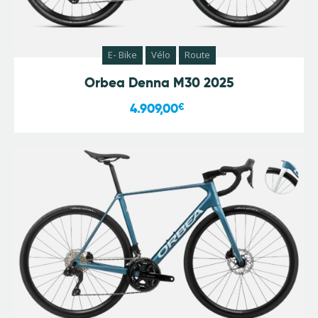
E- Bike
Vélo
Route
Orbea Denna M30 2025
4.909,00
€