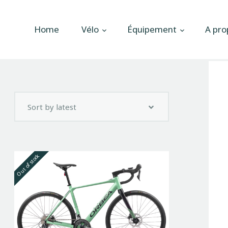
Accueil
Home
Vélo
Équipement
A pro
Vélo
Équipement
A propos
Actualités
Contactez-nous
Out of stock