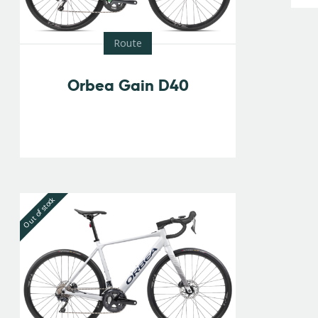
Route
Orbea Gain D40
Out of stock