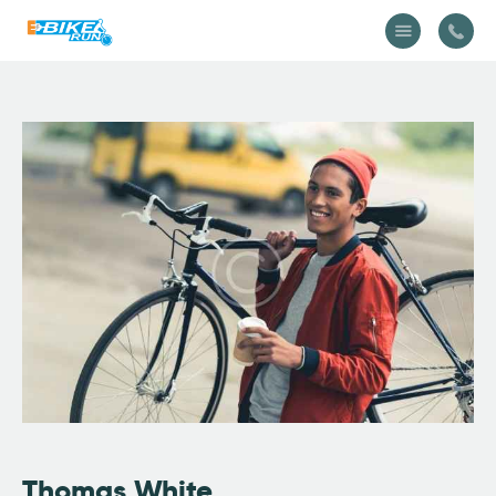
Accueil
Vélo
Équipement
A propos
Actualités
Contactez-nous
Thomas White