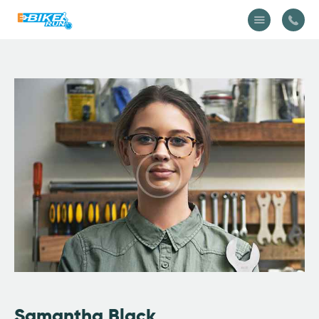
Accueil
Vélo
Équipement
A propos
Actualités
Contactez-nous
Samantha Black