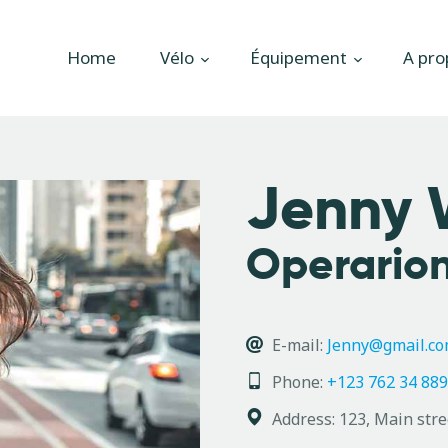
Accueil
Home
Vélo
Équipement
A pro
Vélo
Équipement
A propos
Jenny 
Actualités
Operario
Contactez-nous
E-mail:
Jenny@gmail.c
Phone:
+123 762 34 889
Address:
123, Main stre