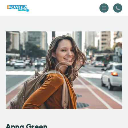
Accueil
Vélo
Équipement
A propos
Actualités
Contactez-nous
Anna Green