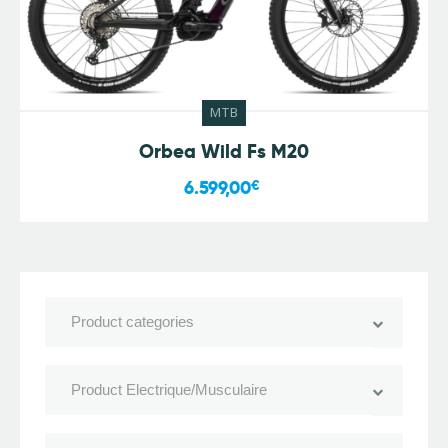
MTB
Orbea Wild Fs M20
6.599,00
€