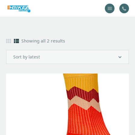
Accueil
Showing all 2 results
Vélo
Équipement
A propos
Actualités
Contactez-nous