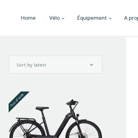
Accueil
Home
Vélo
Équipement
A pro
Vélo
Équipement
A propos
Actualités
Contactez-nous
Out of stock