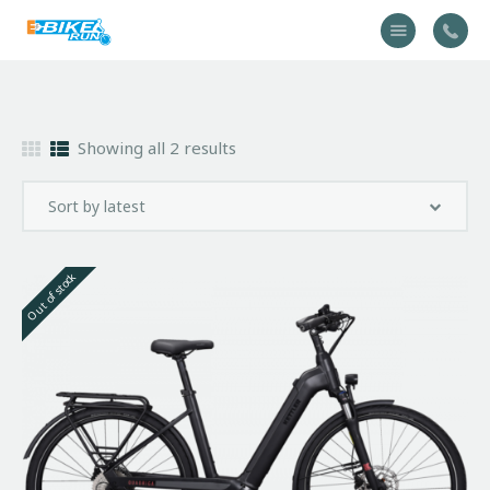
Accueil
Showing all 2 results
Vélo
Équipement
A propos
Actualités
Out of stock
Contactez-nous