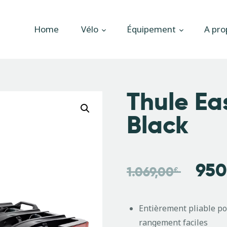
Accueil
Home
Vélo
Équipement
A pro
Vélo
Équipement
A propos
Thule Ea
Actualités
Black
Contactez-nous
950
1.069,00
€
Entièrement pliable po
rangement faciles