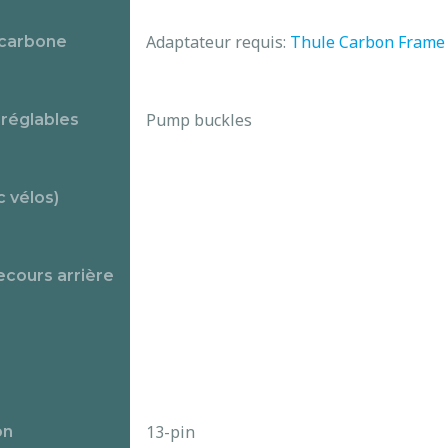
Adaptateur requis:
Thule Carbon Frame 
 carbone
Pump buckles
réglables
 vélos)
ecours arrière
13-pin
on