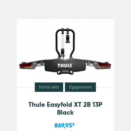
Porte-vélo
Équipement
Thule Easyfold XT 2B 13P
Black
869,95
€