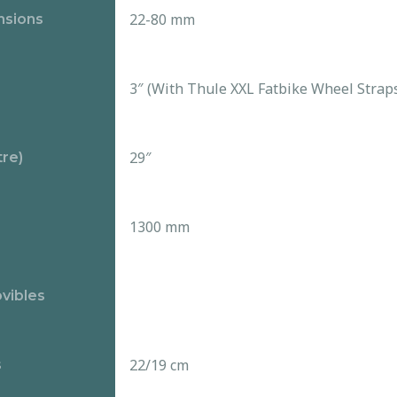
22-80 mm
nsions
3″ (With Thule XXL Fatbike Wheel Straps
29″
tre)
1300 mm
vibles
22/19 cm
s