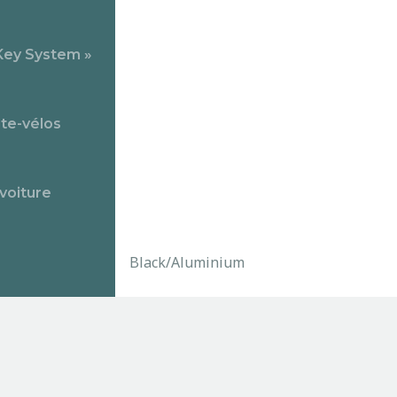
Key System »
rte-vélos
 voiture
Black/Aluminium