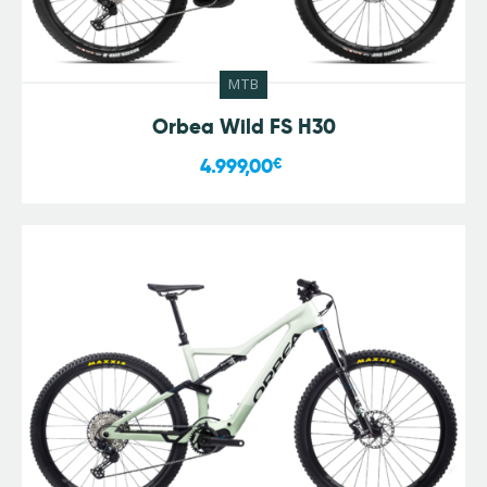
MTB
Orbea Wild FS H30
4.999,00
€