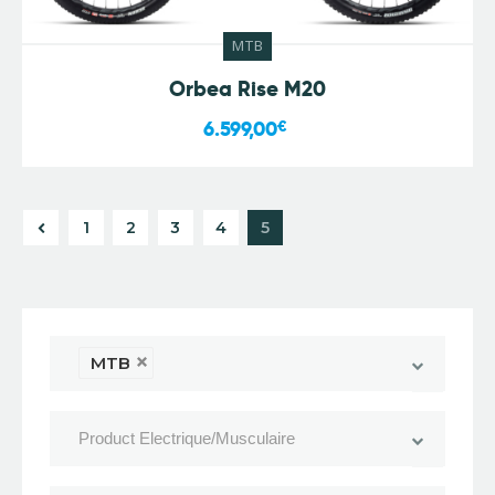
MTB
Orbea Rise M20
6.599,00
€
1
2
3
4
5
MTB