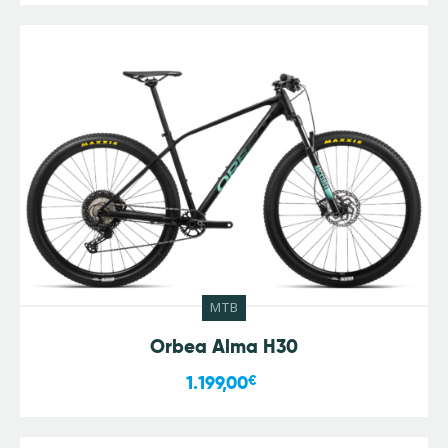
MTB
Orbea Alma H30
1.199,00
€