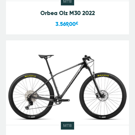
MTB
Orbea OIz M30 2022
3.569,00
€
MTB