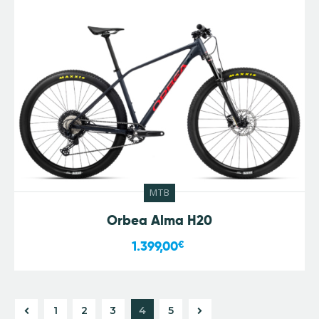
MTB
Orbea Alma H20
1.399,00
€
1
2
3
→
4
5