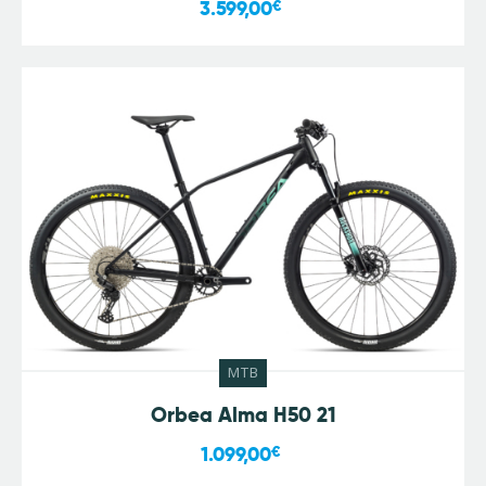
3.599,00
€
MTB
Orbea Alma H50 21
1.099,00
€