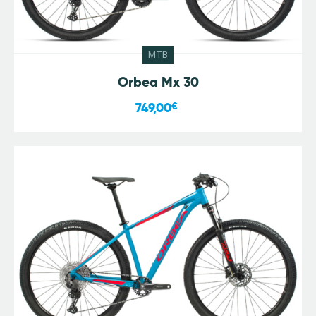
MTB
Orbea Mx 30
749,00
€