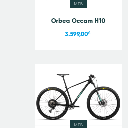
MTB
Orbea Occam H10
3.599,00
€
MTB