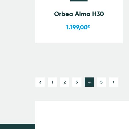
Orbea Alma H30
1.199,00
€
←
1
2
3
→
4
5