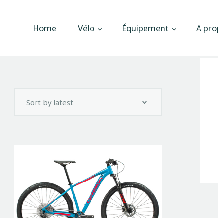
Accueil
Home
Vélo
Équipement
A pro
Vélo
Équipement
A propos
Actualités
Contactez-nous