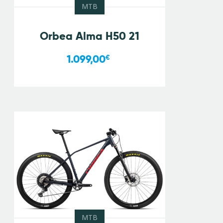
MTB
Orbea Alma H50 21
1.099,00
€
MTB