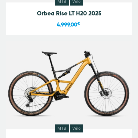
MTB
Vélo
Orbea Rise LT H20 2025
4.999,00
€
MTB
Vélo