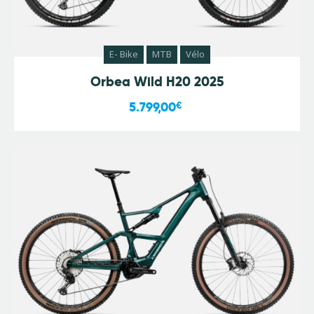
E- Bike
MTB
Vélo
Orbea Wild H20 2025
5.799,00
€