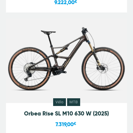
9.222,00
€
Vélo
MTB
Orbea Rise SL M10 630 W (2025)
7.319,00
€