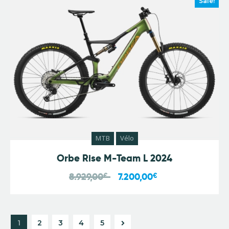
Sale!
MTB
Vélo
Orbe Rise M-Team L 2024
8.929,00
€
7.200,00
€
1
2
3
→
4
5