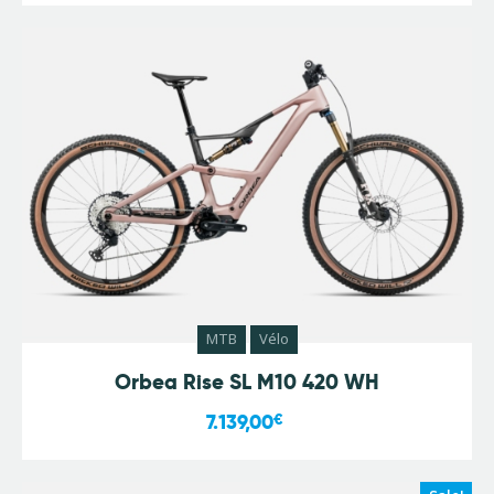
MTB
Vélo
Orbea Rise SL M10 420 WH
7.139,00
€