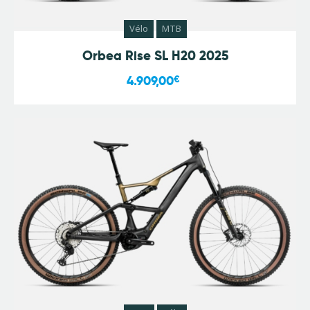
Vélo
MTB
Orbea Rise SL H20 2025
4.909,00
€