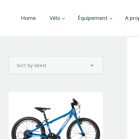
Accueil
Home
Vélo
Équipement
A pro
Vélo
Équipement
A propos
Actualités
Contactez-nous