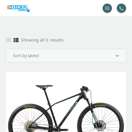
Accueil
Showing all 3 results
Vélo
Équipement
A propos
Actualités
Contactez-nous