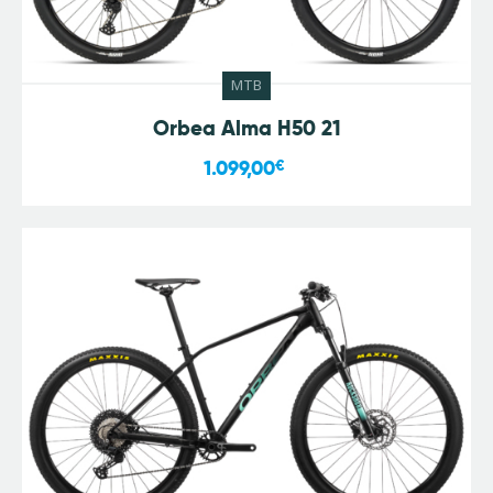
MTB
Orbea Alma H50 21
1.099,00
€