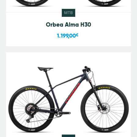
MTB
Orbea Alma H30
1.199,00
€