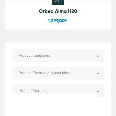
MTB
Orbea Alma H20
1.399,00
€