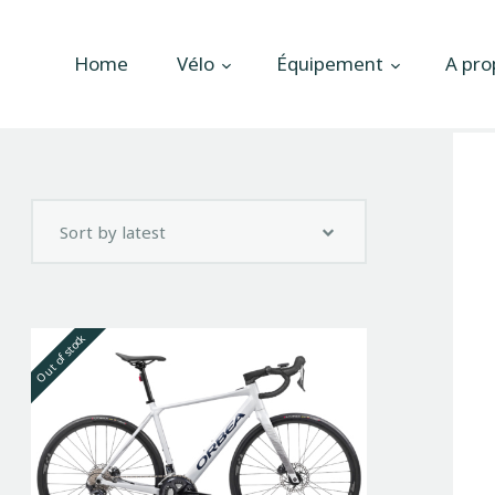
Accueil
Home
Vélo
Équipement
A pro
Vélo
Équipement
A propos
Actualités
Contactez-nous
Out of stock