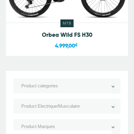
MTB
Orbea Wild FS H30
4.999,00
€