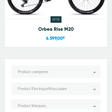
MTB
Orbea Rise M20
6.599,00
€