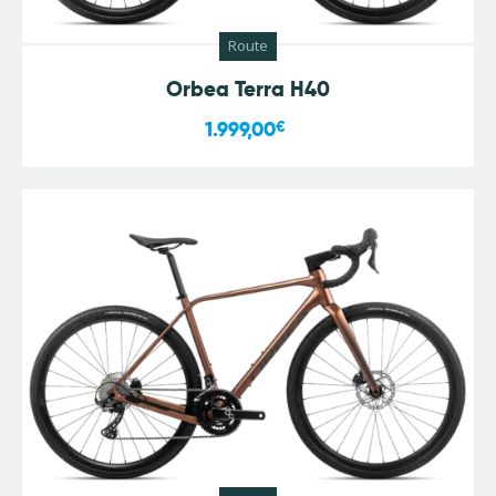
Route
Orbea Terra H40
1.999,00
€