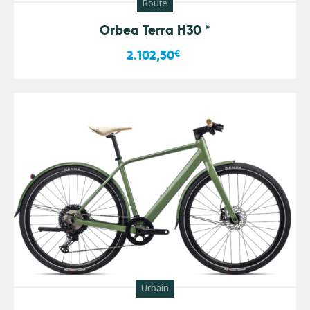
Route
Orbea Terra H30 *
2.102,50
€
Urbain