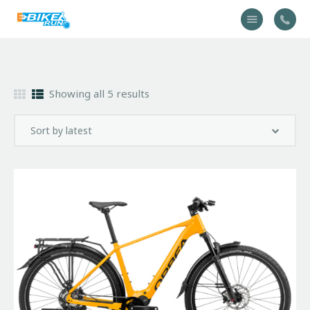
Accueil
Showing all 5 results
Vélo
Équipement
A propos
Actualités
Contactez-nous