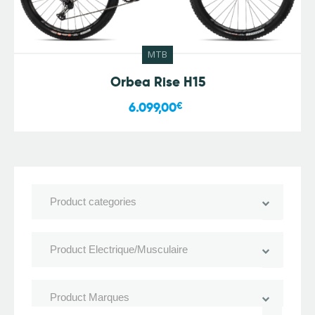
MTB
Orbea Rise H15
6.099,00
€