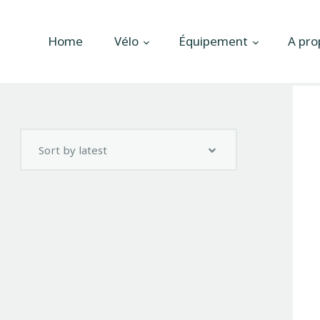
Accueil
Home
Vélo
Équipement
A pro
Vélo
Équipement
A propos
Actualités
Contactez-nous