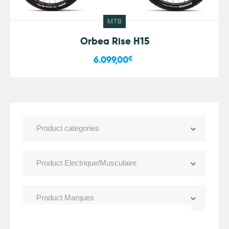
MTB
Orbea Rise H15
6.099,00
€