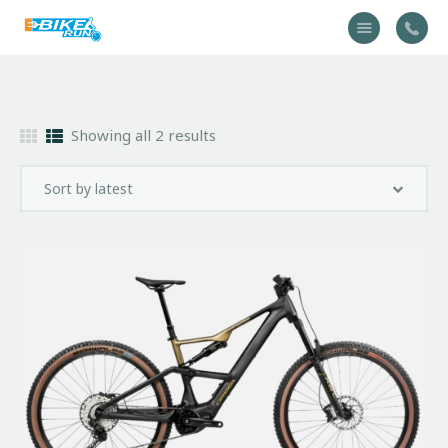
Accueil
Showing all 2 results
Vélo
Équipement
A propos
Actualités
Contactez-nous