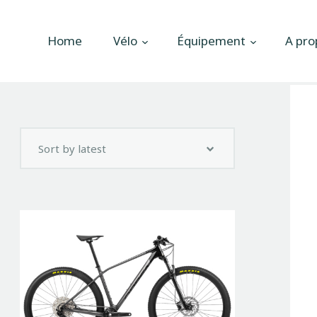
Accueil
Home
Vélo
Équipement
A pro
Vélo
Équipement
A propos
Actualités
Contactez-nous