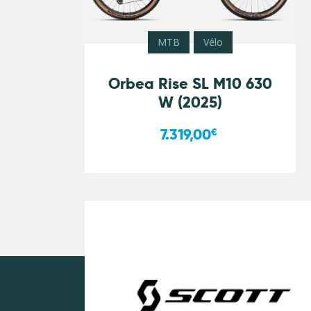
MTB
Vélo
Orbea Rise SL M10 630
W (2025)
7.319,00
€