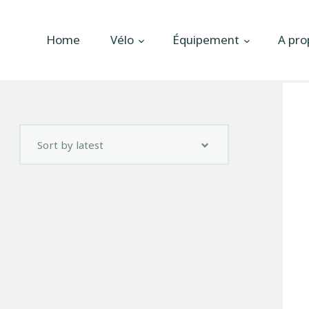
Accueil
Home
Vélo
Équipement
A pro
Vélo
Équipement
A propos
Actualités
Contactez-nous