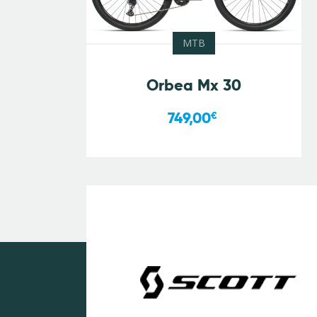
MTB
Orbea Mx 30
749,00
€