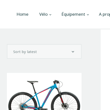
Accueil
Home
Vélo
Équipement
A pro
Vélo
Équipement
A propos
Actualités
Contactez-nous