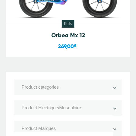
Kids
Orbea Mx 12
269,00
€