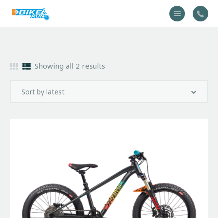
Accueil
Showing all 2 results
Vélo
Équipement
A propos
Actualités
Contactez-nous