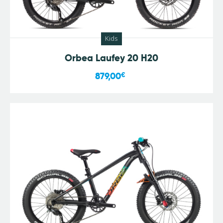
Kids
Orbea Laufey 20 H20
879,00
€